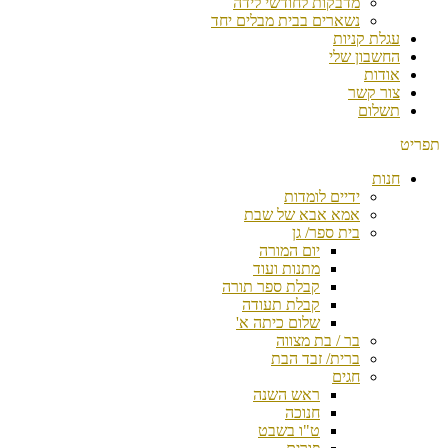
מדבקות לחודשי לידה
נשארים בבית מבלים יחד
עגלת קניות
החשבון שלי
אודות
צור קשר
תשלום
תפריט
חנות
ידיים לומדות
אמא אבא של שבת
בית ספר/ גן
יום המורה
מתנות ועוד
קבלת ספר תורה
קבלת תעודה
שלום כיתה א'
בר / בת מצווה
ברית/ זבד הבת
חגים
ראש השנה
חנוכה
ט"ו בשבט