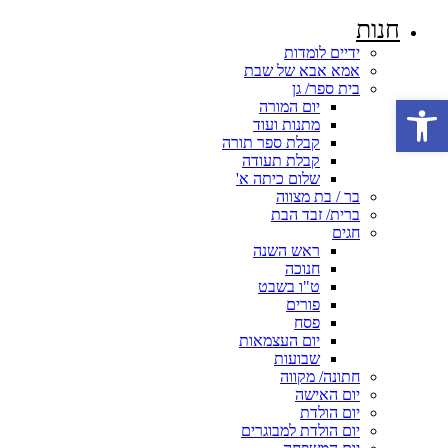
חנות
ידיים לומדות
אמא אבא של שבת
בית ספר/ גן
פתח סרגל נגישות
יום המורה
מתנות ועוד
קבלת ספר תורה
קבלת תעודה
שלום כיתה א'
בר / בת מצווה
ברית/ זבד הבת
חגים
ראש השנה
חנוכה
ט"ו בשבט
פורים
פסח
יום העצמאות
שבועות
חתונה/ מקווה
יום האישה
יום הולדת
יום הולדת למבוגרים