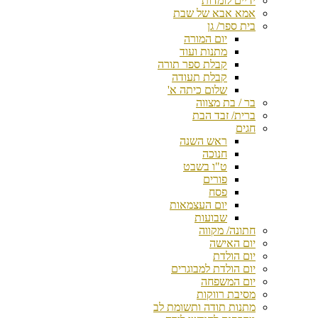
ידיים לומדות
אמא אבא של שבת
בית ספר/ גן
יום המורה
מתנות ועוד
קבלת ספר תורה
קבלת תעודה
שלום כיתה א'
בר / בת מצווה
ברית/ זבד הבת
חגים
ראש השנה
חנוכה
ט"ו בשבט
פורים
פסח
יום העצמאות
שבועות
חתונה/ מקווה
יום האישה
יום הולדת
יום הולדת למבוגרים
יום המשפחה
מסיבת רווקות
מתנות תודה ותשומת לב