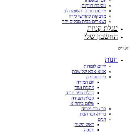
יום המשפחה
מסיבת רווקות
מתנות תודה ותשומת לב
מדבקות לחודשי לידה
נשארים בבית מבלים יחד
עגלת קניות
החשבון שלי
תפריט
חנות
ידיים לומדות
אמא אבא של שבת
בית ספר/ גן
יום המורה
מתנות ועוד
קבלת ספר תורה
קבלת תעודה
שלום כיתה א'
בר / בת מצווה
ברית/ זבד הבת
חגים
ראש השנה
חנוכה