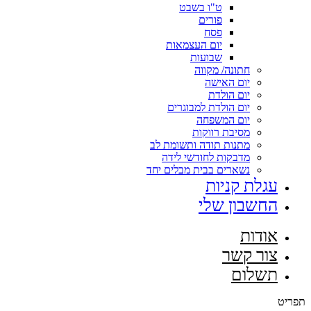
ט"ו בשבט
פורים
פסח
יום העצמאות
שבועות
חתונה/ מקווה
יום האישה
יום הולדת
יום הולדת למבוגרים
יום המשפחה
מסיבת רווקות
מתנות תודה ותשומת לב
מדבקות לחודשי לידה
נשארים בבית מבלים יחד
עגלת קניות
החשבון שלי
אודות
צור קשר
תשלום
תפריט