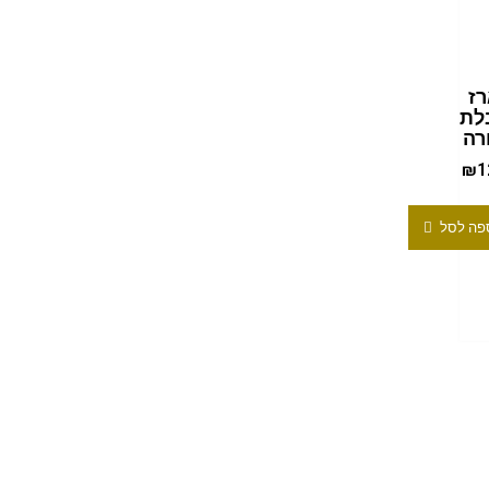
ז
לת
רה
₪
1
פה לסל