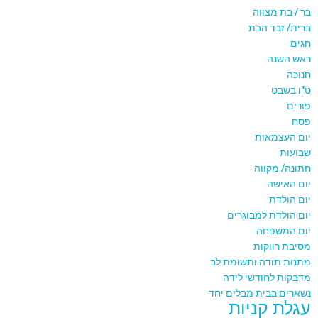
בר / בת מצווה
ברית/ זבד הבת
חגים
ראש השנה
חנוכה
ט"ו בשבט
פורים
פסח
יום העצמאות
שבועות
חתונה/ מקווה
יום האישה
יום הולדת
יום הולדת למבוגרים
יום המשפחה
מסיבת רווקות
מתנות תודה ותשומת לב
מדבקות לחודשי לידה
נשארים בבית מבלים יחד
עגלת קניות