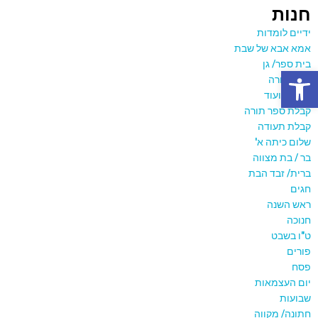
חנות
ידיים לומדות
אמא אבא של שבת
בית ספר/ גן
פתח סרגל נגישות
יום המורה
מתנות ועוד
קבלת ספר תורה
קבלת תעודה
שלום כיתה א'
בר / בת מצווה
ברית/ זבד הבת
חגים
ראש השנה
חנוכה
ט"ו בשבט
פורים
פסח
יום העצמאות
שבועות
חתונה/ מקווה