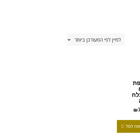
ת
לח
₪
פה לסל