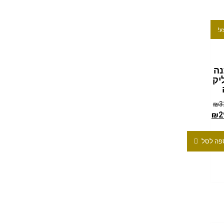
ע!
ה
יק
₪
3
₪
2
פה לסל