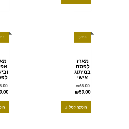
מבצע!
מבצ
מארז
מאר
לפסח
אפי
במיתוג
וביש
אישי
לפס
5.00
₪
65.00
9.00
₪
59.00
הוספה לסל
הוס