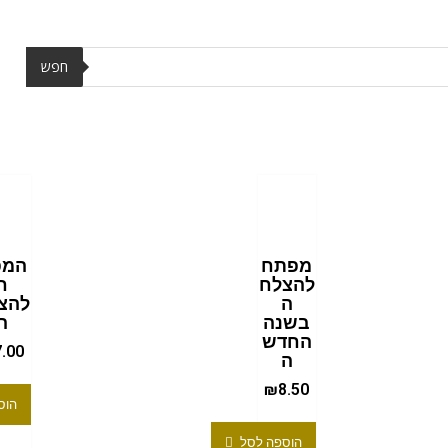
חפש
מפתח
המפ
להצלח
ח
ה
להצ
בשנה
ה
החדש
7.00
ה
₪
8.50
הוס
הוספה לסל