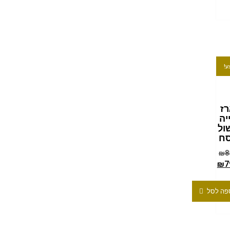
ע!
ז
יה
ול
ח
₪
8
₪
7
פה לסל