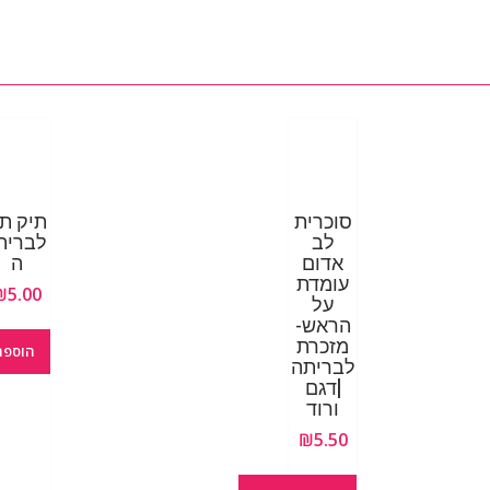
סוכרית
תיק ת
לב
לברית
אדום
ה
עומדת
₪
5.00
על
הראש-
מזכרת
הוספה
לבריתה
|דגם
ורוד
₪
5.50