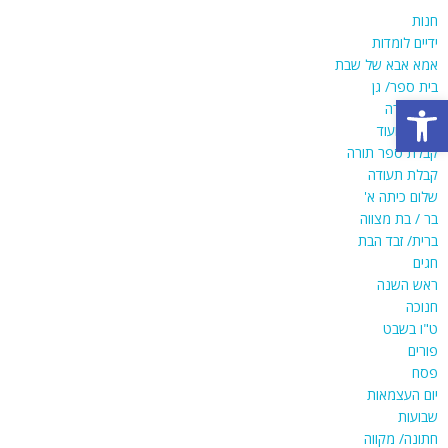
חנות
ידיים לומדות
אמא אבא של שבת
בית ספר/ גן
פתח סרגל נגישות
יום המורה
מתנות ועוד
קבלת ספר תורה
קבלת תעודה
שלום כיתה א'
בר / בת מצווה
ברית/ זבד הבת
חגים
ראש השנה
חנוכה
ט"ו בשבט
פורים
פסח
יום העצמאות
שבועות
חתונה/ מקווה