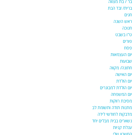
בר / בת מצווה
ברית/ זבד הבת
חגים
ראש השנה
חנוכה
ט"ו בשבט
פורים
פסח
יום העצמאות
שבועות
חתונה/ מקווה
יום האישה
יום הולדת
יום הולדת למבוגרים
יום המשפחה
מסיבת רווקות
מתנות תודה ותשומת לב
מדבקות לחודשי לידה
נשארים בבית מבלים יחד
עגלת קניות
החשבון שלי