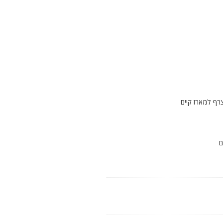
רף למארז קיים
ם