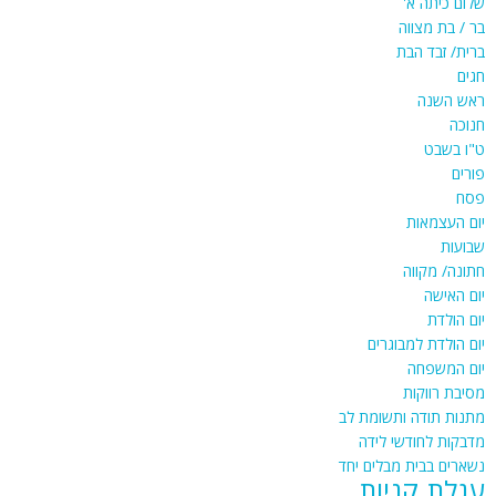
שלום כיתה א'
בר / בת מצווה
ברית/ זבד הבת
חגים
ראש השנה
חנוכה
ט"ו בשבט
פורים
פסח
יום העצמאות
שבועות
חתונה/ מקווה
יום האישה
יום הולדת
יום הולדת למבוגרים
יום המשפחה
מסיבת רווקות
מתנות תודה ותשומת לב
מדבקות לחודשי לידה
נשארים בבית מבלים יחד
עגלת קניות