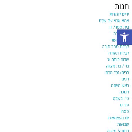
חנות
ידיים לומדות
אמא אבא של שבת
בית ספר/ גן
פתח סרגל נגישות
יום המורה
מתנות ועוד
קבלת ספר תורה
קבלת תעודה
שלום כיתה א'
בר / בת מצווה
ברית/ זבד הבת
חגים
ראש השנה
חנוכה
ט"ו בשבט
פורים
פסח
יום העצמאות
שבועות
חתונה/ מקווה