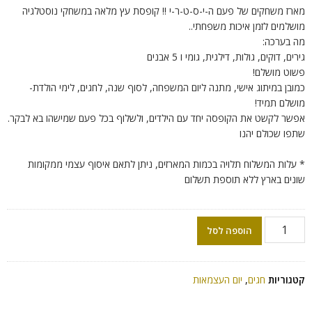
מארז משחקים של פעם ה-י-ס-ט-ר-י !! קופסת עץ מלאה במשחקי נוסטלגיה
מושלמים לזמן איכות משפחתי..
מה בערכה:
גירים, דוקים, גולות, דילגית, גומי ו 5 אבנים
פשוט מושלם!
כמובן במיתוג אישי, מתנה ליום המשפחה, לסוף שנה, לחגים, לימי הולדת-
מושלם תמיד!
אפשר לקשט את הקופסה יחד עם הילדים, ולשלוף בכל פעם שמישהו בא לבקר.
שתפו שכולם יהנו
* עלות המשלוח תלויה בכמות המארזים, ניתן לתאם איסוף עצמי ממקומות
שונים בארץ ללא תוספת תשלום
הוספה לסל
קטגוריות
חגים
,
יום העצמאות