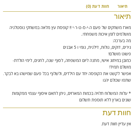
תיאור
חוות דעת (0)
תיאור
מארז משחקים של פעם ה-י-ס-ט-ר-י !! קופסת עץ מלאה במשחקי נוסטלגיה
מושלמים לזמן איכות משפחתי..
מה בערכה:
גירים, דוקים, גולות, דילגית, גומי ו 5 אבנים
פשוט מושלם!
כמובן במיתוג אישי, מתנה ליום המשפחה, לסוף שנה, לחגים, לימי הולדת-
מושלם תמיד!
אפשר לקשט את הקופסה יחד עם הילדים, ולשלוף בכל פעם שמישהו בא לבקר.
שתפו שכולם יהנו
* עלות המשלוח תלויה בכמות המארזים, ניתן לתאם איסוף עצמי ממקומות
שונים בארץ ללא תוספת תשלום
חוות דעת
אין עדיין חוות דעת.