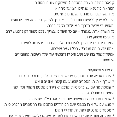
קופסת למידה ומשחק המכילה 9 משחקים שונים ומגוונים
המתאימים לגילאי שנתיים וחצי עד כיתה א'
כל המשחקים הם מהנים ומלמדים בו זמנית.
הילד לא צריך "לעשות חוברות" – הוא צריך לשחק- כי זה מה שילדים עושים.
ותאמינו לי ש"על הדרך" הוא יילמד כל כך הרבה.
כל משחק ארזתי בנפרד – עם כל העזרים שצריך , לכם נשאר רק להנגיש להם
כל פעם משחק אחר.
התיווך בינכם לבינם צריך להיות מינימלי – הם כבר יידעו מה לעשות.
ואתם יודעים מה מגניב? שהכל נשאר אצלכם,
אפשר לשחק בזה שוב ושוב ואפילו להמציא עוד שלל רעיונות מהאביזרים
שקיימים.
יש שם 9 משחקים:
* ערכת אפייה עם מתכון, קורצני אותיות של ה א״ב, כובע טבח וסינר
* יש דף אותיות ומספרים שמגיע עם קיסמי אוזניים וגואש
* קופסת פח עם 20 כרטיסיות ומדבקות- הילדים מכינים משחק זכרון של
התאמת כמות לסיפרה
* אותיות מגנטיות שמתאימים אותם לפוסטר הא״ב שבערכה
* מגש עם שק אורז צבעוני שעליהם הילדים כותבים את המספרים מהכרטיסיות
* מספרים מגנטיים לפתירת תרגילי דומינו
* פינצטה ופונפונים- להתאים כמות למספר (אפשרי להשתמש למיון צבעים