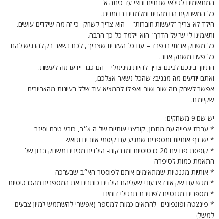
המתאימים לגילאי שנתיים וחצי עד כיתה א'
כל המשחקים הם מהנים ומלמדים בו זמנית.
הילד לא צריך "לעשות חוברות" – הוא צריך לשחק- כי זה מה שילדים עושים.
ותאמינו לי ש"על הדרך" הוא יילמד כל כך הרבה.
כל משחק ארזתי בנפרד – עם כל העזרים שצריך , לכם נשאר רק להנגיש להם
כל פעם משחק אחר.
התיווך בינכם לבינם צריך להיות מינימלי – הם כבר יידעו מה לעשות.
ואתם יודעים מה מגניב? שהכל נשאר אצלכם,
אפשר לשחק בזה שוב ושוב ואפילו להמציא עוד שלל רעיונות מהאביזרים
שקיימים.
יש שם 9 משחקים:
* ערכת אפייה עם מתכון, קורצני אותיות של ה א״ב, כובע טבח וסינר
* יש דף אותיות ומספרים שמגיע עם קיסמי אוזניים וגואש
* קופסת פח עם 20 כרטיסיות ומדבקות- הילדים מכינים משחק זכרון של
התאמת כמות לסיפרה
* אותיות מגנטיות שמתאימים אותם לפוסטר הא״ב שבערכה
* מגש עם שק אורז צבעוני שעליהם הילדים כותבים את המספרים מהכרטיסיות
* מספרים מגנטיים לפתירת תרגילי דומינו
* פינצטה ופונפונים- להתאים כמות למספר (אפשרי להשתמש למיון צבעים
למשל)