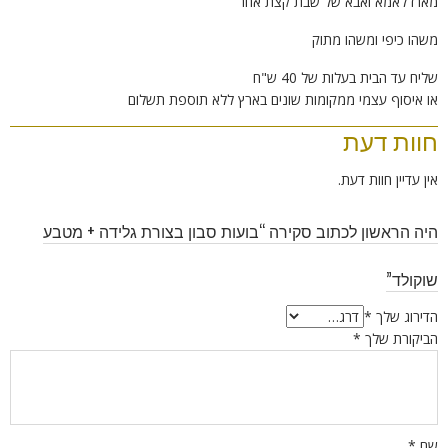
מארז לאמא ואבא של שבת קצת אחר
משהו כיפי ומשהו מתוק
שליח עד הבית בעלות של 40 ש"ח
או איסוף עצמי ממקומות שונים בארץ ללא תוספת תשלום
חוות דעת
אין עדיין חוות דעת.
היה הראשון לכתוב סקירה “בועות סבון בצורת גלידה + מטבע
שוקולד”
הדירוג שלך
*
הביקורת שלך
*
שם
*