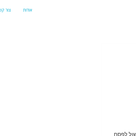
אודות
צור קש
שול לפסח