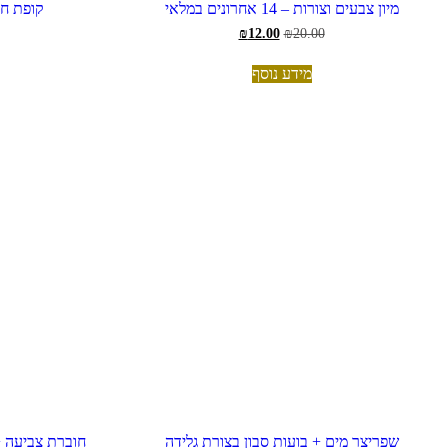
מיון צבעים וצורות – 14 אחרונים במלאי
קופת ח
המחיר
המחיר
₪
12.00
₪
20.00
המקורי
הנוכחי
היה:
הוא:
מידע נוסף
₪12.00.
₪20.00.
שפריצר מים + בועות סבון בצורת גלידה
חוברת צביעה + 12 צבעים + וופל ממותג |