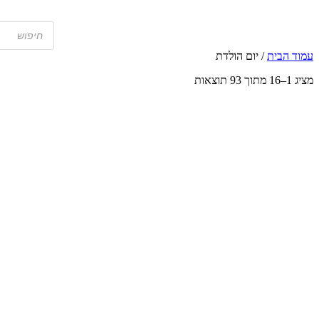
Products
search
עמוד הבית
/
יום הולדת
ממוין
מציג 1–16 מתוך 93 תוצאות
לפי
הפריט
העדכני
ביותר