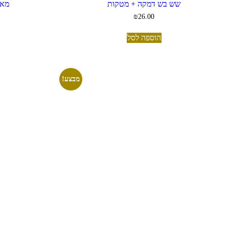
שש בש דמקה + מטקות
מאר
₪
26.00
הוספה לסל
מבצע!