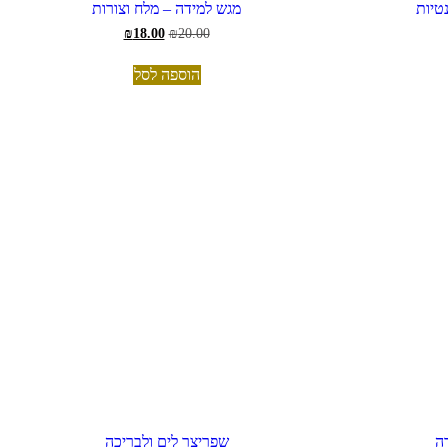
טיות
מגש למידה – מלח וצורות
המחיר
המחיר
₪
18.00
₪
20.00
המקורי
הנוכחי
היה:
הוא:
הוספה לסל
₪18.00.
₪20.00.
דה
שפריצר לים ולבריכה