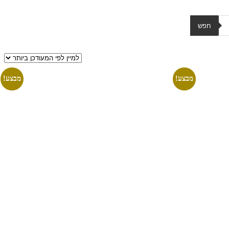
חפש
מבצע!
מבצע!