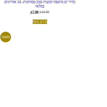
כדור ים מתנפח ובועות סבון ממותגות- 14 אחרונים
במלאי
חיר
כחי
המחיר
המחיר
₪
7.00
₪
10.00
:
המקורי
הנוכחי
₪10.
היה:
הוא:
מידע נוסף
₪7.00.
₪10.00.
מבצע!